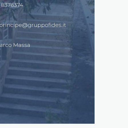
0 8376374
lprincipe@gruppofides.it
Marco Massa