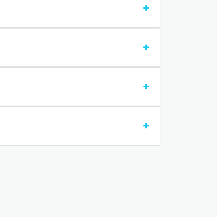
+
+
+
+