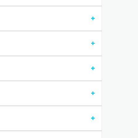
+
+
+
+
+