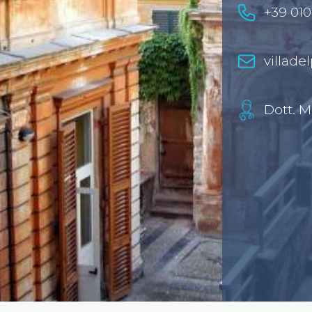
+39 01
villade
Dott. 