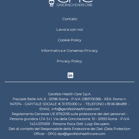
Footer Operative
Contatti
Lavora con noi
Cookie Policy
Informativa e Consenso Privacy
Privacy Policy
Garofalo Health Care S.p.A.
Piazzale Belle Arti, 6 - 00196 Roma - P.IVA: 03831150366 - REA: Roma n.
947074 - CAPITALE SOCIALE: € 31.570.000 i.v. - TELEFONO:+39 06 684891 -
EMAIL: info@garofalohealthcare.com
Regolamento Generale UE 679/2016 sulla protezione dei dati personali -
Persona giuridica LTA S.r.l. Via della Conciliazione, 10 - 00193 Roma - P.IVA
14243311009 - Persona fisica Dott. Luigi Recupero
Dati di contatto del Responsabile della Protezione dei Dati (Data Protection
Officer - DPO) dpo@garofalohealthcare.com