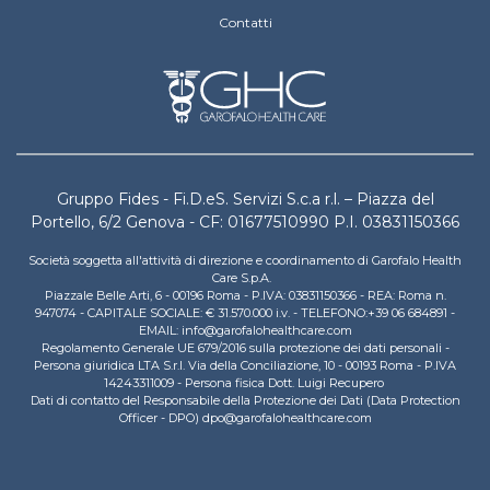
Contatti
Gruppo Fides - Fi.D.eS. Servizi S.c.a r.l. – Piazza del
Portello, 6/2 Genova - CF: 01677510990 P.I. 03831150366
Società soggetta all'attività di direzione e coordinamento di Garofalo Health
Care S.p.A.
Piazzale Belle Arti, 6 - 00196 Roma - P.IVA: 03831150366 - REA: Roma n.
947074 - CAPITALE SOCIALE: € 31.570.000 i.v. - TELEFONO:+39 06 684891 -
EMAIL: info@garofalohealthcare.com
Regolamento Generale UE 679/2016 sulla protezione dei dati personali -
Persona giuridica LTA S.r.l. Via della Conciliazione, 10 - 00193 Roma - P.IVA
14243311009 - Persona fisica Dott. Luigi Recupero
Dati di contatto del Responsabile della Protezione dei Dati (Data Protection
Officer - DPO) dpo@garofalohealthcare.com