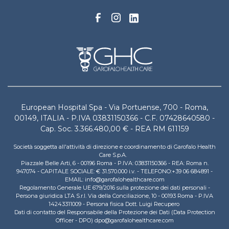
European Hospital Spa - Via Portuense, 700 - Roma,
00149, ITALIA - P.IVA 03831150366 - C.F. 07428640580 -
Cap. Soc. 3.366.480,00 € - REA RM 611159
Società soggetta all'attività di direzione e coordinamento di Garofalo Health
Care S.p.A.
Piazzale Belle Arti, 6 - 00196 Roma - P.IVA: 03831150366 - REA: Roma n.
947074 - CAPITALE SOCIALE: € 31.570.000 i.v. - TELEFONO:+39 06 684891 -
EMAIL: info@garofalohealthcare.com
Regolamento Generale UE 679/2016 sulla protezione dei dati personali -
Persona giuridica LTA S.r.l. Via della Conciliazione, 10 - 00193 Roma - P.IVA
14243311009 - Persona fisica Dott. Luigi Recupero
Dati di contatto del Responsabile della Protezione dei Dati (Data Protection
Officer - DPO) dpo@garofalohealthcare.com