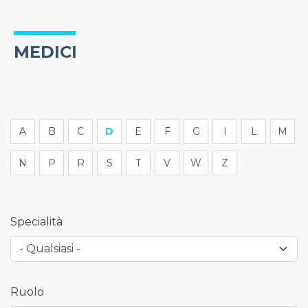
MEDICI
A
B
C
D
E
F
G
I
L
M
N
P
R
S
T
V
W
Z
Specialità
Ruolo