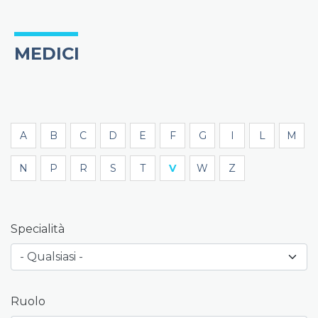
MEDICI
A
B
C
D
E
F
G
I
L
M
N
P
R
S
T
V
W
Z
Specialità
Ruolo