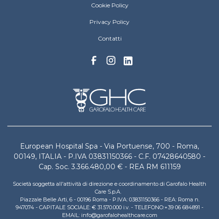
European Hospital Menu Footer
Cookie Policy
Privacy Policy
Contatti
European Hospital Spa - Via Portuense, 700 - Roma,
00149, ITALIA - P.IVA 03831150366 - C.F. 07428640580 -
Cap. Soc. 3.366.480,00 € - REA RM 611159
Società soggetta all'attività di direzione e coordinamento di Garofalo Health
Care S.p.A.
Piazzale Belle Arti, 6 - 00196 Roma - P.IVA: 03831150366 - REA: Roma n.
947074 - CAPITALE SOCIALE: € 31.570.000 i.v. - TELEFONO:+39 06 684891 -
EMAIL: info@garofalohealthcare.com