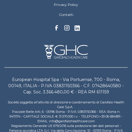
Privacy Policy
Contatti
European Hospital Spa - Via Portuense, 700 - Roma,
00149, ITALIA - P.IVA 03831150366 - C.F. 07428640580 -
Cap. Soc. 3.366.480,00 € - REA RM 611159
Società soggetta all'attività di direzione e coordinamento di Garofalo Health
Care S.p.A.
Piazzale Belle Arti, 6 - 00196 Roma - P.IVA: 03831150366 - REA: Roma n.
947074 - CAPITALE SOCIALE: € 31.570.000 i.v. - TELEFONO:+39 06 684891 -
EMAIL: info@garofalohealthcare.com
Regolamento Generale UE 679/2016 sulla protezione dei dati personali -
Persona giuridica LTA S.r.l. Via della Conciliazione, 10 - 00193 Roma - P.IVA