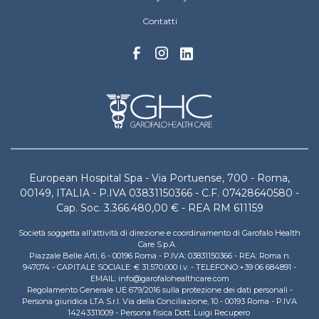
Contatti
European Hospital Spa - Via Portuense, 700 - Roma,
00149, ITALIA - P.IVA 03831150366 - C.F. 07428640580 -
Cap. Soc. 3.366.480,00 € - REA RM 611159
Società soggetta all'attività di direzione e coordinamento di Garofalo Health
Care S.p.A.
Piazzale Belle Arti, 6 - 00196 Roma - P.IVA: 03831150366 - REA: Roma n.
947074 - CAPITALE SOCIALE: € 31.570.000 i.v. - TELEFONO:+39 06 684891 -
EMAIL: info@garofalohealthcare.com
Regolamento Generale UE 679/2016 sulla protezione dei dati personali -
Persona giuridica LTA S.r.l. Via della Conciliazione, 10 - 00193 Roma - P.IVA
14243311009 - Persona fisica Dott. Luigi Recupero