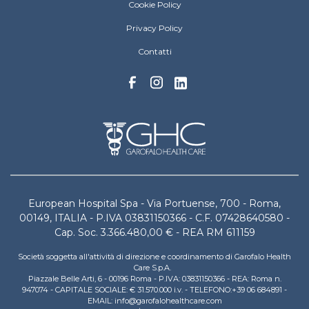
European Hospital Menu Footer
Cookie Policy
Privacy Policy
Contatti
European Hospital Spa - Via Portuense, 700 - Roma,
00149, ITALIA - P.IVA 03831150366 - C.F. 07428640580 -
Cap. Soc. 3.366.480,00 € - REA RM 611159
Società soggetta all'attività di direzione e coordinamento di Garofalo Health
Care S.p.A.
Piazzale Belle Arti, 6 - 00196 Roma - P.IVA: 03831150366 - REA: Roma n.
947074 - CAPITALE SOCIALE: € 31.570.000 i.v. - TELEFONO:+39 06 684891 -
EMAIL: info@garofalohealthcare.com