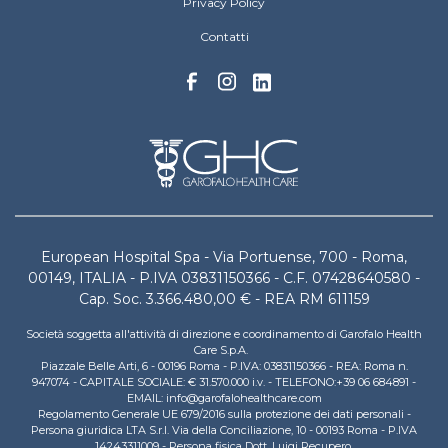
Privacy Policy
Contatti
European Hospital Spa - Via Portuense, 700 - Roma,
00149, ITALIA - P.IVA 03831150366 - C.F. 07428640580 -
Cap. Soc. 3.366.480,00 € - REA RM 611159
Società soggetta all'attività di direzione e coordinamento di Garofalo Health
Care S.p.A.
Piazzale Belle Arti, 6 - 00196 Roma - P.IVA: 03831150366 - REA: Roma n.
947074 - CAPITALE SOCIALE: € 31.570.000 i.v. - TELEFONO:+39 06 684891 -
EMAIL: info@garofalohealthcare.com
Regolamento Generale UE 679/2016 sulla protezione dei dati personali -
Persona giuridica LTA S.r.l. Via della Conciliazione, 10 - 00193 Roma - P.IVA
14243311009 - Persona fisica Dott. Luigi Recupero