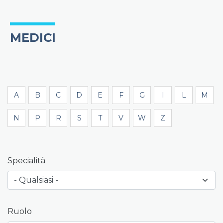
MEDICI
A
B
C
D
E
F
G
I
L
M
N
P
R
S
T
V
W
Z
Specialità
Ruolo