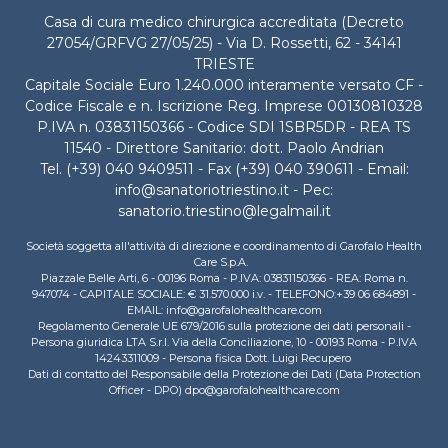
Casa di cura medico chirurgica accreditata (Decreto
27054/GRFVG 27/05/25) - Via D. Rossetti, 62 - 34141
TRIESTE
Capitale Sociale Euro 1.240.000 interamente versato CF -
Codice Fiscale e n. Iscrizione Reg. Imprese 00130810328
P.IVA n. 03831150366 - Codice SDI 1SBR5DR - REA TS
11540 - Direttore Sanitario: dott. Paolo Andrian
Tel. (+39) 040 9409511 - Fax (+39) 040 390611 - Email:
info@sanatoriotriestino.it - Pec:
sanatorio.triestino@legalmail.it
Società soggetta all'attività di direzione e coordinamento di Garofalo Health
Care S.p.A.
Piazzale Belle Arti, 6 - 00196 Roma - P.IVA: 03831150366 - REA: Roma n.
947074 - CAPITALE SOCIALE: € 31.570.000 i.v. - TELEFONO:+39 06 684891 -
EMAIL: info@garofalohealthcare.com
Regolamento Generale UE 679/2016 sulla protezione dei dati personali -
Persona giuridica LTA S.r.l. Via della Conciliazione, 10 - 00193 Roma - P.IVA
14243311009 - Persona fisica Dott. Luigi Recupero
Dati di contatto del Responsabile della Protezione dei Dati (Data Protection
Officer - DPO) dpo@garofalohealthcare.com