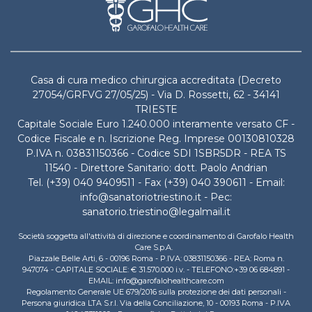
Casa di cura medico chirurgica accreditata (Decreto
27054/GRFVG 27/05/25) - Via D. Rossetti, 62 - 34141
TRIESTE
Capitale Sociale Euro 1.240.000 interamente versato CF -
Codice Fiscale e n. Iscrizione Reg. Imprese 00130810328
P.IVA n. 03831150366 - Codice SDI 1SBR5DR - REA TS
11540 - Direttore Sanitario: dott. Paolo Andrian
Tel. (+39) 040 9409511 - Fax (+39) 040 390611 - Email:
info@sanatoriotriestino.it - Pec:
sanatorio.triestino@legalmail.it
Società soggetta all'attività di direzione e coordinamento di Garofalo Health
Care S.p.A.
Piazzale Belle Arti, 6 - 00196 Roma - P.IVA: 03831150366 - REA: Roma n.
947074 - CAPITALE SOCIALE: € 31.570.000 i.v. - TELEFONO:+39 06 684891 -
EMAIL: info@garofalohealthcare.com
Regolamento Generale UE 679/2016 sulla protezione dei dati personali -
Persona giuridica LTA S.r.l. Via della Conciliazione, 10 - 00193 Roma - P.IVA