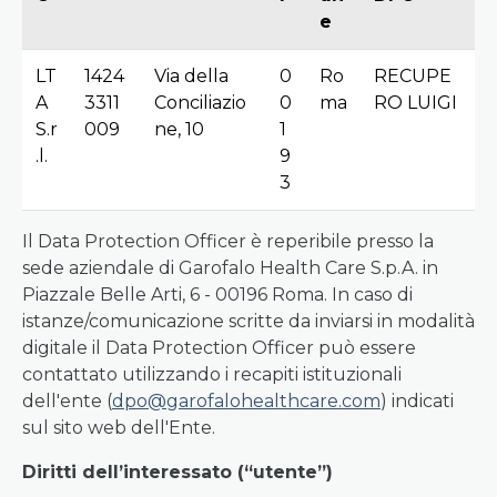
e
LT
1424
Via della
0
Ro
RECUPE
A
3311
Conciliazio
0
ma
RO LUIGI
S.r
009
ne, 10
1
.l.
9
3
Il Data Protection Officer è reperibile presso la
sede aziendale di Garofalo Health Care S.p.A. in
Piazzale Belle Arti, 6 - 00196 Roma. In caso di
istanze/comunicazione scritte da inviarsi in modalità
digitale il Data Protection Officer può essere
contattato utilizzando i recapiti istituzionali
dell'ente (
dpo@garofalohealthcare.com
) indicati
sul sito web dell'Ente.
Diritti dell’interessato (“utente”)