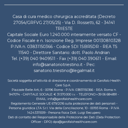
Casa di cura medico chirurgica accreditata (Decreto
27054/GRFVG 27/05/25) - Via D. Rossetti, 62 - 34141
TRIESTE
Capitale Sociale Euro 1.240.000 interamente versato CF -
Codice Fiscale e n. Iscrizione Reg. Imprese 00130810328
P.IVA n. 03831150366 - Codice SDI 1SBR5DR - REA TS
11540 - Direttore Sanitario: dott. Paolo Andrian
Tel. (+39) 040 9409511 - Fax (+39) 040 390611 - Email:
info@sanatoriotriestino.it - Pec:
sanatorio.triestino@legalmail.it
Società soggetta all'attività di direzione e coordinamento di Garofalo Health
Care S.p.A.
Piazzale Belle Arti, 6 - 00196 Roma - P.IVA: 03831150366 - REA: Roma n.
947074 - CAPITALE SOCIALE: € 31.570.000 i.v. - TELEFONO:+39 06 684891 -
EMAIL: info@garofalohealthcare.com
Regolamento Generale UE 679/2016 sulla protezione dei dati personali -
Persona giuridica LTA S.r.l. Via della Conciliazione, 10 - 00193 Roma - P.IVA
14243311009 - Persona fisica Dott. Luigi Recupero
Dati di contatto del Responsabile della Protezione dei Dati (Data Protection
Officer - DPO) dpo@garofalohealthcare.com