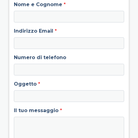
field group left
Nome e Cognome
Indirizzo Email
Numero di telefono
Oggetto
Il tuo messaggio