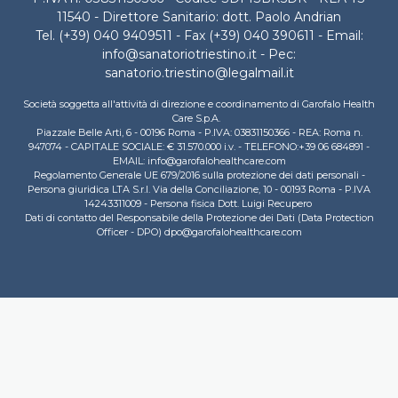
11540 - Direttore Sanitario: dott. Paolo Andrian
Tel. (+39) 040 9409511 - Fax (+39) 040 390611 - Email:
info@sanatoriotriestino.it - Pec:
sanatorio.triestino@legalmail.it
Società soggetta all'attività di direzione e coordinamento di Garofalo Health
Care S.p.A.
Piazzale Belle Arti, 6 - 00196 Roma - P.IVA: 03831150366 - REA: Roma n.
947074 - CAPITALE SOCIALE: € 31.570.000 i.v. - TELEFONO:+39 06 684891 -
EMAIL: info@garofalohealthcare.com
Regolamento Generale UE 679/2016 sulla protezione dei dati personali -
Persona giuridica LTA S.r.l. Via della Conciliazione, 10 - 00193 Roma - P.IVA
14243311009 - Persona fisica Dott. Luigi Recupero
Dati di contatto del Responsabile della Protezione dei Dati (Data Protection
Officer - DPO) dpo@garofalohealthcare.com