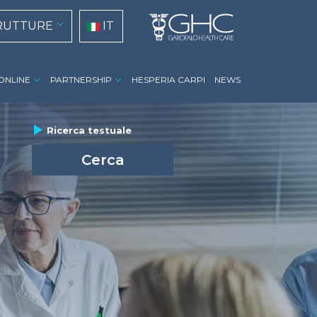
tion
Select your language
RUTTURE
IT
 ONLINE
PARTNERSHIP
HESPERIA CARPI
NEWS
group_actions
Ricerca testuale