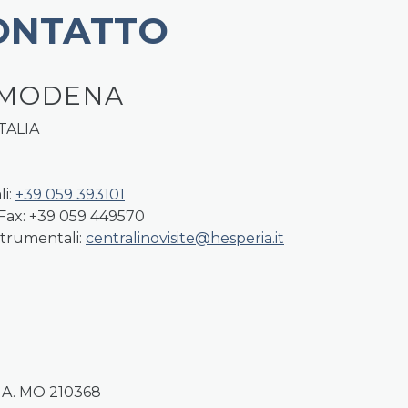
ONTATTO
 MODENA
ITALIA
li:
+39 059 393101
Fax: +39 059 449570
strumentali:
centralinovisite@hesperia.it
E.A. MO 210368