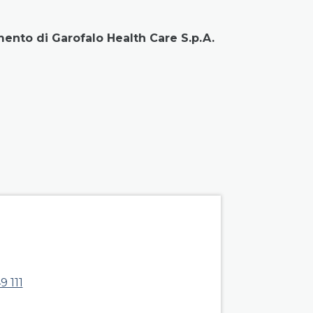
mento di Garofalo Health Care S.p.A.
roup right
9 111