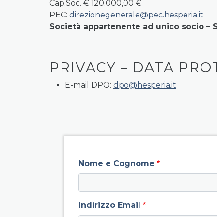
Cap.Soc. € 120.000,00 €
PEC:
direzionegenerale@pec.hesperia.it
Società appartenente ad unico socio – S
PRIVACY – DATA PRO
E-mail DPO:
dpo@hesperia.it
field group left
Nome e Cognome
Indirizzo Email