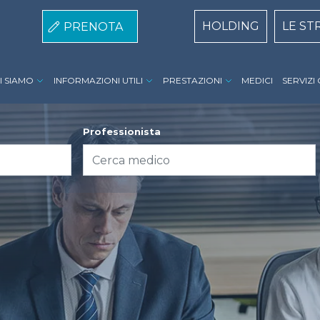
Centri Top naviga
HOLDING
LE ST
PRENOTA
speria Hospital menu
I SIAMO
INFORMAZIONI UTILI
PRESTAZIONI
MEDICI
SERVIZI
Professionista