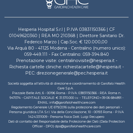
Hesperia Hospital S.r.l | P.IVA 03831150366 | CF
01049620360 | REA MO 210368 | Direttore Sanitario Dr.
Federico Marzo | Cap.Soc. € 120.000,00
Via Arquà 80 - 41125 Modena - Centralino (numero unico):
059-449.111 - Fax Centralino: 059-394.840
Prenotazione visite: centralinovisite@hesperia.it -
Richiesta cartelle cliniche: richiestacartelle@hesperia.it -
PEC: direzionegenerale@pec.hesperia.it
Società soggetta all'attività di direzione e coordinamento di Garofalo Health
Care S.p.A.
Piazzale Belle Arti, 6 - 00196 Roma - P.IVA: 03831150366 - REA: Roma n.
947074 - CAPITALE SOCIALE: € 31.570.000 i.v. - TELEFONO:+39 06 684891 -
EMAIL: info@garofalohealthcare.com
Regolamento Generale UE 679/2016 sulla protezione dei dati personali -
Persona giuridica LTA S.r.l. Via della Conciliazione, 10 - 00193 Roma - P.IVA
14243311009 - Persona fisica Dott. Luigi Recupero
Dati di contatto del Responsabile della Protezione dei Dati (Data Protection
Officer - DPO) dpo@garofalohealthcare.com