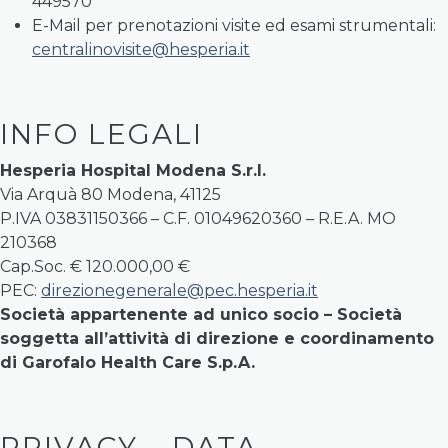
449570
E-Mail per prenotazioni visite ed esami strumentali:
centralinovisite@hesperia.it
INFO LEGALI
Hesperia Hospital Modena S.r.l.
Via Arquà 80 Modena, 41125
P.IVA 03831150366 – C.F. 01049620360 – R.E.A. MO
210368
Cap.Soc. € 120.000,00 €
PEC:
direzionegenerale@pec.hesperia.it
Società appartenente ad unico socio – Società
soggetta all’attività di direzione e coordinamento
di Garofalo Health Care S.p.A.
PRIVACY – DATA