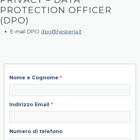
PROTECTION OFFICER
(DPO)
E-mail DPO:
dpo@hesperia.it
field group left
Nome e Cognome
Indirizzo Email
Numero di telefono