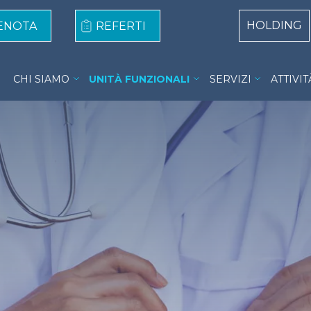
Centri Top
HOLDING
ENOTA
REFERTI
Aurelia Hospital Menu
CHI SIAMO
UNITÀ FUNZIONALI
SERVIZI
ATTIVIT