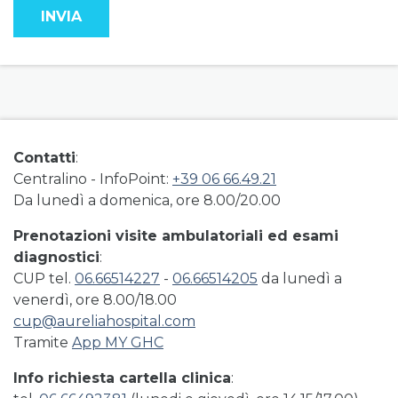
field group right
Contatti
:
Centralino - InfoPoint:
+39 06 66.49.21
Da lunedì a domenica, ore 8.00/20.00
Prenotazioni visite ambulatoriali ed esami
diagnostici
:
CUP tel.
06.66514227
-
06.66514205
da lunedì a
venerdì, ore 8.00/18.00
cup@aureliahospital.com
Tramite
App MY GHC
Info richiesta cartella clinica
: