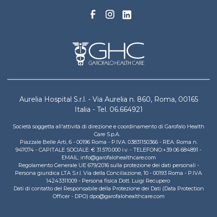
Aurelia Hospital S.r.l. - Via Aurelia n. 860, Roma, 00165
Italia - Tel. 06.664921
Società soggetta all'attività di direzione e coordinamento di Garofalo Health
Care S.p.A.
Piazzale Belle Arti, 6 - 00196 Roma - P.IVA: 03831150366 - REA: Roma n.
947074 - CAPITALE SOCIALE: € 31.570.000 i.v. - TELEFONO:+39 06 684891 -
EMAIL: info@garofalohealthcare.com
Regolamento Generale UE 679/2016 sulla protezione dei dati personali -
Persona giuridica LTA S.r.l. Via della Conciliazione, 10 - 00193 Roma - P.IVA
14243311009 - Persona fisica Dott. Luigi Recupero
Dati di contatto del Responsabile della Protezione dei Dati (Data Protection
Officer - DPO) dpo@garofalohealthcare.com