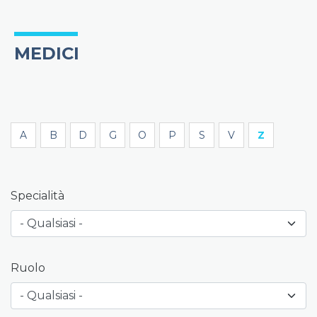
MEDICI
A
B
D
G
O
P
S
V
Z
Specialità
Ruolo