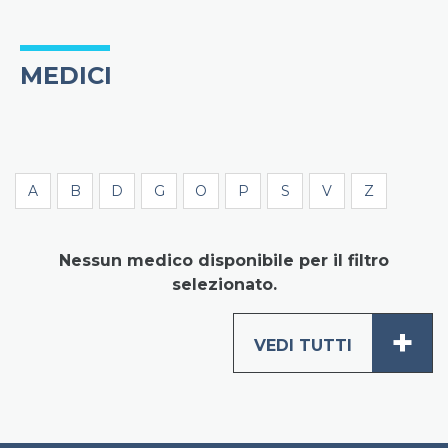
MEDICI
A
B
D
G
O
P
S
V
Z
Nessun medico disponibile per il filtro
selezionato.
+
VEDI TUTTI