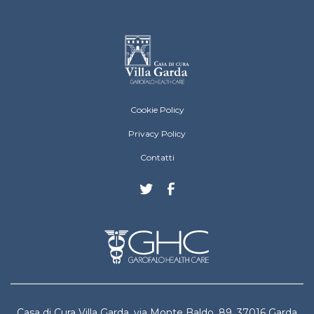
Villa Garda Footer menu
Cookie Policy
Privacy Policy
Contatti
Casa di Cura Villa Garda, via Monte Baldo, 89, 37016 Garda