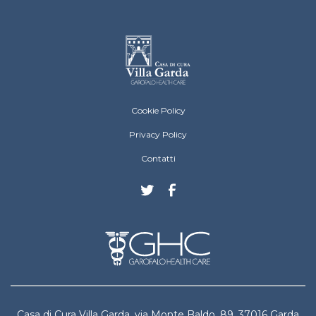
Villa Garda Footer menu
Cookie Policy
Privacy Policy
Contatti
Casa di Cura Villa Garda, via Monte Baldo, 89, 37016 Garda