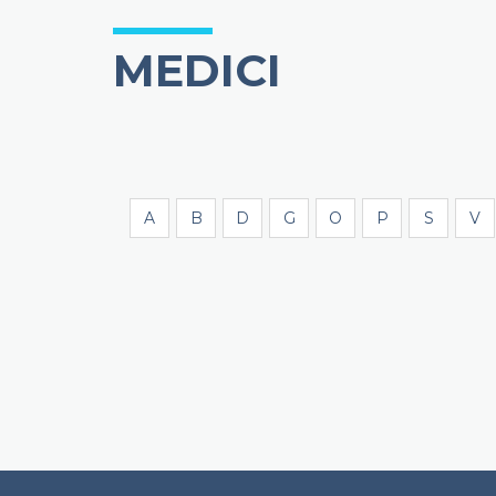
MEDICI
A
B
D
G
O
P
S
V