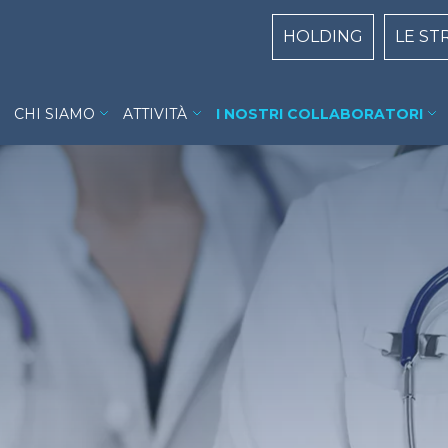
Centri Top naviga
HOLDING
LE ST
Villa Garda menu
CHI SIAMO
ATTIVITÀ
I NOSTRI COLLABORATORI