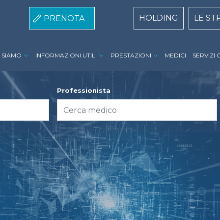
Centri Top naviga
HOLDING
LE ST
PRENOTA
speria Hospital menu
I SIAMO
INFORMAZIONI UTILI
PRESTAZIONI
MEDICI
SERVIZI 
Professionista