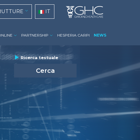
tion
RUTTURE
IT
ONLINE
PARTNERSHIP
HESPERIA CARPI
NEWS
group_actions
Ricerca testuale