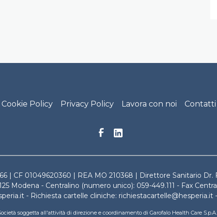
ital Footer menu
Cookie Policy
Privacy Policy
Lavora con noi
Contatti
0366 | CF 01049620360 | REA MO 210368 | Direttore Sanitario Dr
125 Modena - Centralino (numero unico): 059-449.111 - Fax Centr
eria.it - Richiesta cartelle cliniche: richiestacartelle@hesperia.
ocietà soggetta all'attività di direzione e coordinamento di Garofalo Health Care S.p.