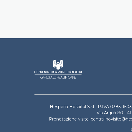
Hesperia Hosp
Hesperia Hospital S.r.l | P.IVA 0383115
Via Arquà 80 - 41
Prenotazione visite: centralinovisite@hesp
S