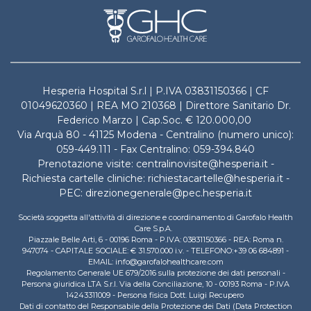
Hesperia Hospital S.r.l | P.IVA 03831150366 | CF
01049620360 | REA MO 210368 | Direttore Sanitario Dr.
Federico Marzo | Cap.Soc. € 120.000,00
Via Arquà 80 - 41125 Modena - Centralino (numero unico):
059-449.111 - Fax Centralino: 059-394.840
Prenotazione visite: centralinovisite@hesperia.it -
Richiesta cartelle cliniche: richiestacartelle@hesperia.it -
PEC: direzionegenerale@pec.hesperia.it
Società soggetta all'attività di direzione e coordinamento di Garofalo Health
Care S.p.A.
Piazzale Belle Arti, 6 - 00196 Roma - P.IVA: 03831150366 - REA: Roma n.
947074 - CAPITALE SOCIALE: € 31.570.000 i.v. - TELEFONO:+39 06 684891 -
EMAIL: info@garofalohealthcare.com
Regolamento Generale UE 679/2016 sulla protezione dei dati personali -
Persona giuridica LTA S.r.l. Via della Conciliazione, 10 - 00193 Roma - P.IVA
14243311009 - Persona fisica Dott. Luigi Recupero
Dati di contatto del Responsabile della Protezione dei Dati (Data Protection