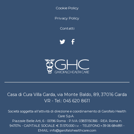
Villa Garda Footer menu
Cookie Policy
Privacy Policy
Contatti
Casa di Cura Villa Garda, via Monte Baldo, 89, 37016 Garda
VR - Tel.: 045 620 8611
Società soggetta all'attività di direzione e coordinamento di Garofalo Health
Care S.p.A.
Piazzale Belle Arti, 6 - 00196 Roma - P.IVA: 03831150366 - REA: Roma n.
947074 - CAPITALE SOCIALE: € 31.570.000 i.v. - TELEFONO:+39 06 684891 -
EMAIL: info@garofalohealthcare.com