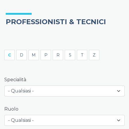
PROFESSIONISTI & TECNICI
C
D
M
P
R
S
T
Z
Specialità
Ruolo