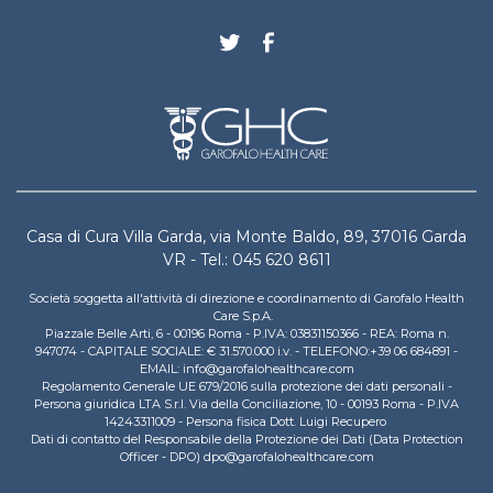
Casa di Cura Villa Garda, via Monte Baldo, 89, 37016 Garda
VR - Tel.: 045 620 8611
Società soggetta all'attività di direzione e coordinamento di Garofalo Health
Care S.p.A.
Piazzale Belle Arti, 6 - 00196 Roma - P.IVA: 03831150366 - REA: Roma n.
947074 - CAPITALE SOCIALE: € 31.570.000 i.v. - TELEFONO:+39 06 684891 -
EMAIL: info@garofalohealthcare.com
Regolamento Generale UE 679/2016 sulla protezione dei dati personali -
Persona giuridica LTA S.r.l. Via della Conciliazione, 10 - 00193 Roma - P.IVA
14243311009 - Persona fisica Dott. Luigi Recupero
Dati di contatto del Responsabile della Protezione dei Dati (Data Protection
Officer - DPO) dpo@garofalohealthcare.com