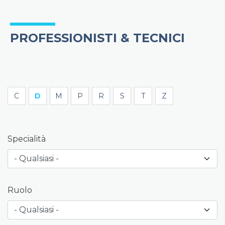
PROFESSIONISTI & TECNICI
C
D
M
P
R
S
T
Z
Specialità
Ruolo