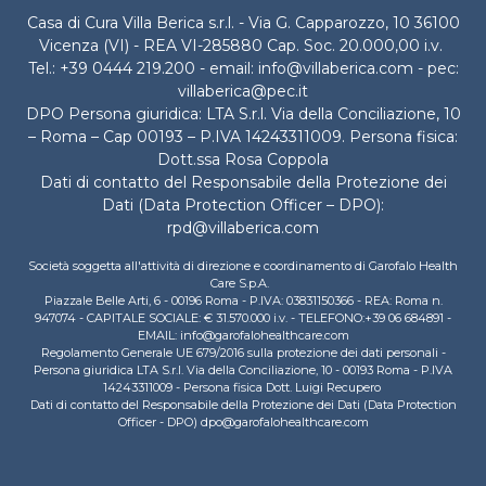
Casa di Cura Villa Berica s.r.l. - Via G. Capparozzo, 10 36100
Vicenza (VI) - REA VI-285880 Cap. Soc. 20.000,00 i.v.
Tel.: +39 0444 219.200 - email: info@villaberica.com - pec:
villaberica@pec.it
DPO Persona giuridica: LTA S.r.l. Via della Conciliazione, 10
– Roma – Cap 00193 – P.IVA 14243311009. Persona fisica:
Dott.ssa Rosa Coppola
Dati di contatto del Responsabile della Protezione dei
Dati (Data Protection Officer – DPO):
rpd@villaberica.com
Società soggetta all'attività di direzione e coordinamento di Garofalo Health
Care S.p.A.
Piazzale Belle Arti, 6 - 00196 Roma - P.IVA: 03831150366 - REA: Roma n.
947074 - CAPITALE SOCIALE: € 31.570.000 i.v. - TELEFONO:+39 06 684891 -
EMAIL: info@garofalohealthcare.com
Regolamento Generale UE 679/2016 sulla protezione dei dati personali -
Persona giuridica LTA S.r.l. Via della Conciliazione, 10 - 00193 Roma - P.IVA
14243311009 - Persona fisica Dott. Luigi Recupero
Dati di contatto del Responsabile della Protezione dei Dati (Data Protection
Officer - DPO) dpo@garofalohealthcare.com