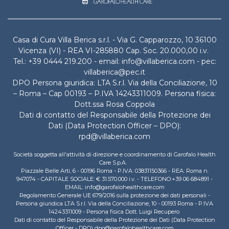
Casa di Cura Villa Berica s.r.l. - Via G. Capparozzo, 10 36100
Vicenza (VI) - REA VI-285880 Cap. Soc. 20.000,00 i.v.
Tel.: +39 0444 219.200 - email: info@villaberica.com - pec:
villaberica@pec.it
DPO Persona giuridica: LTA S.r.l. Via della Conciliazione, 10
– Roma – Cap 00193 – P.IVA 14243311009. Persona fisica:
Dott.ssa Rosa Coppola
Dati di contatto del Responsabile della Protezione dei
Dati (Data Protection Officer – DPO):
rpd@villaberica.com
Società soggetta all'attività di direzione e coordinamento di Garofalo Health
Care S.p.A.
Piazzale Belle Arti, 6 - 00196 Roma - P.IVA: 03831150366 - REA: Roma n.
947074 - CAPITALE SOCIALE: € 31.570.000 i.v. - TELEFONO:+39 06 684891 -
EMAIL: info@garofalohealthcare.com
Regolamento Generale UE 679/2016 sulla protezione dei dati personali -
Persona giuridica LTA S.r.l. Via della Conciliazione, 10 - 00193 Roma - P.IVA
14243311009 - Persona fisica Dott. Luigi Recupero
Dati di contatto del Responsabile della Protezione dei Dati (Data Protection
Officer - DPO) dpo@garofalohealthcare.com