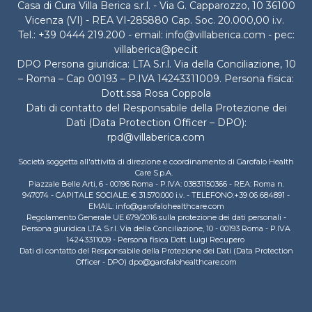
Casa di Cura Villa Berica s.r.l. - Via G. Capparozzo, 10 36100
Vicenza (VI) - REA VI-285880 Cap. Soc. 20.000,00 i.v.
Tel.: +39 0444 219.200 - email: info@villaberica.com - pec:
villaberica@pec.it
DPO Persona giuridica: LTA S.r.l. Via della Conciliazione, 10
– Roma – Cap 00193 – P.IVA 14243311009. Persona fisica:
Dott.ssa Rosa Coppola
Dati di contatto del Responsabile della Protezione dei
Dati (Data Protection Officer – DPO):
rpd@villaberica.com
Società soggetta all'attività di direzione e coordinamento di Garofalo Health
Care S.p.A.
Piazzale Belle Arti, 6 - 00196 Roma - P.IVA: 03831150366 - REA: Roma n.
947074 - CAPITALE SOCIALE: € 31.570.000 i.v. - TELEFONO:+39 06 684891 -
EMAIL: info@garofalohealthcare.com
Regolamento Generale UE 679/2016 sulla protezione dei dati personali -
Persona giuridica LTA S.r.l. Via della Conciliazione, 10 - 00193 Roma - P.IVA
14243311009 - Persona fisica Dott. Luigi Recupero
Dati di contatto del Responsabile della Protezione dei Dati (Data Protection
Officer - DPO) dpo@garofalohealthcare.com