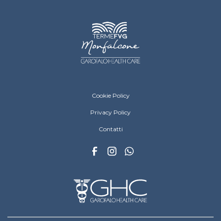
Terme Romane di Monfalcone Menù Footer
Cookie Policy
Privacy Policy
Contatti