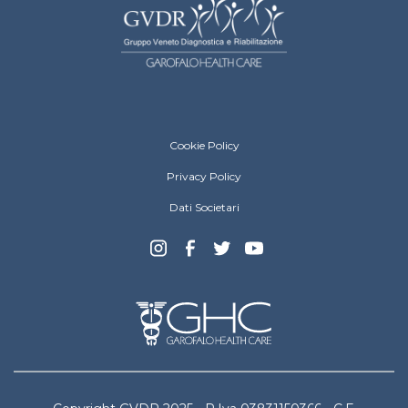
Gruppo Veneto Diagnostica e Riabilitazion
Cookie Policy
Privacy Policy
Dati Societari