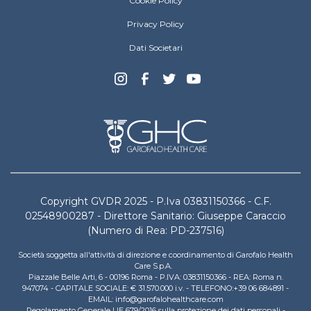
e
Cookie Policy
s
l
s
p
C
Privacy Policy
t
e
e
r
c
Dati Societari
n
u
i
t
t
a
r
t
l
o
u
i
M
r
z
e
e
z
d
G
a
i
v
t
c
d
o
o
r
i
F
Copyright GVDR 2025 - P.Iva 03831150366 - C.F.
d
n
i
02548900287 - Direttore Sanitario: Giuseppe Caraccio
e
R
s
(Numero di Rea: PD-237516)
l
a
i
P
d
o
Società soggetta all'attività di direzione e coordinamento di Garofalo Health
o
i
Care S.p.A.
g
l
Piazzale Belle Arti, 6 - 00196 Roma - P.IVA: 03831150366 - REA: Roma n.
o
u
947074 - CAPITALE SOCIALE: € 31.570.000 i.v. - TELEFONO:+39 06 684891 -
i
d
i
EMAIL: info@garofalohealthcare.com
a
i
Regolamento Generale UE 679/2016 sulla protezione dei dati personali -