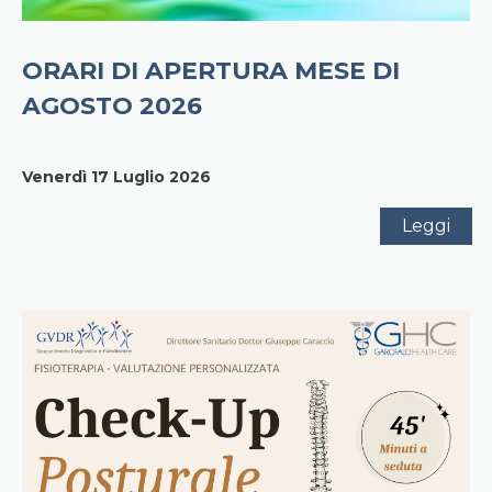
D
ORARI DI APERTURA MESE DI
i
AGOSTO 2026
s
e
g
Venerdì 17 Luglio 2026
u
i
Leggi
t
o
g
l
i
o
r
a
r
i
d
i