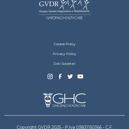
Gruppo Veneto Diagnostica e Riabilitazion
Cookie Policy
Privacy Policy
Dati Societari
Copyright GVDR 2025 - P.Iva 03831150366 - C.F.