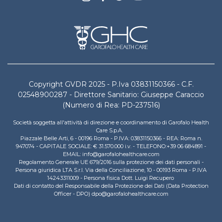
n
l
a
f
“
e
S
e
M
d
u
b
o
a
v
c
Copyright GVDR 2025 - P.Iva 03831150366 - C.F.
i
k
02548900287 - Direttore Sanitario: Giuseppe Caraccio
t
d
(Numero di Rea: PD-237516)
i
e
”
i
Società soggetta all'attività di direzione e coordinamento di Garofalo Health
.
n
Care S.p.A.
Piazzale Belle Arti, 6 - 00196 Roma - P.IVA: 03831150366 - REA: Roma n.
o
947074 - CAPITALE SOCIALE: € 31.570.000 i.v. - TELEFONO:+39 06 684891 -
s
EMAIL: info@garofalohealthcare.com
t
Regolamento Generale UE 679/2016 sulla protezione dei dati personali -
Persona giuridica LTA S.r.l. Via della Conciliazione, 10 - 00193 Roma - P.IVA
r
14243311009 - Persona fisica Dott. Luigi Recupero
i
Dati di contatto del Responsabile della Protezione dei Dati (Data Protection
u
Officer - DPO) dpo@garofalohealthcare.com
t
e