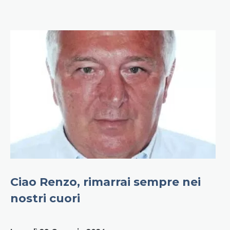
I
Ciao Renzo, rimarrai sempre nei
l
nostri cuori
G
v
d