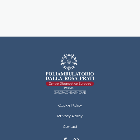
Dalla Rosa Prati Footer Menu
Cookie Policy
Privacy Policy
Contact