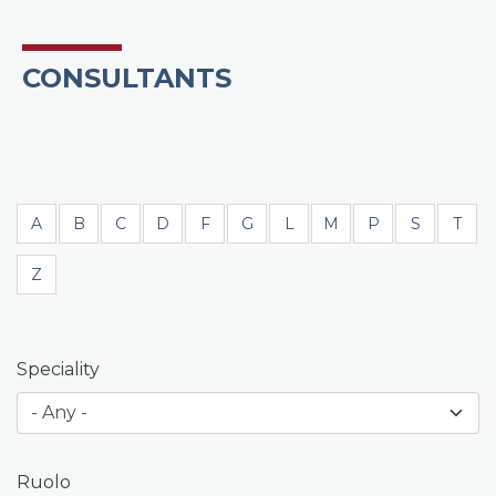
CONSULTANTS
A
B
C
D
F
G
L
M
P
S
T
Z
Speciality
Ruolo