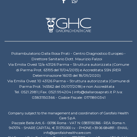
Poliambulatorio Dalla Rosa Prati - Centro Diagnostico Europeo -
Direttore Sanitario Dott. Maurizio Falzoi
Via Emilia Ovest 12/a 43126 Parma – Struttura autorizzata (Comune
di Parma Prot. 63195 del 11/04/2013) e Accreditata SSN (RER
Determinazione 16013 del 18/09/2020)
Via Emilia Ovest 10 43126 Parma – Struttura autorizzata (Comune di
Parma Prot. 145562 del 09/07/2018) e non Accreditata
Tel. 0521.2981 | Fax. 0521.994204 | info@dallarosaprati.it P.Iva:
03831150366 - Codice Fiscale: 01711890341
Company subject to the management and coordination of Garofalo Health
Care S.p.A.
Piazzale Belle Arti, 6 - 00196 Roma - VAT N: 03831150366 - REA: Roma n.
947074 - SHARE CAPITAL: € 31.570.000 i.v. - PHONE:+39 06 684891 - EMAIL:
info@garofalohealthcare.com