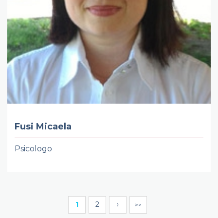
Fusi Micaela
Psicologo
Pagination
1
2
›
»
Current page
Page
Next page
Last page