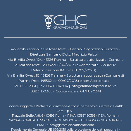
Poliambulatorio Dalla Rosa Prati - Centro Diagnostico Europeo -
Direttore Sanitario Dott. Maurizio Falzoi
Via Emilia Ovest 12/a 43126 Parma – Struttura autorizzata (Comune
di Parma Prot. 63195 del 11/04/2013) e Accreditata SSN (RER
Determinazione 16013 del 18/09/2020)
Via Emilia Ovest 10 43126 Parma – Struttura autorizzata (Comune di
Parma Prot. 145562 del 09/07/2018) e non Accreditata
Tel. 0521.2981 | Fax. 0521.994204 | info@dallarosaprati.it P.Iva:
03831150366 - Codice Fiscale: 01711890341
Società soggetta all'attività di direzione e coordinamento di Garofalo Health
Care S.p.A.
Piazzale Belle Arti, 6 - 00196 Roma - P.IVA: 03831150366 - REA: Roma n.
947074 - CAPITALE SOCIALE: € 31.570.000 i.v. - TELEFONO:+39 06 684891 -
EMAIL: info@garofalohealthcare.com
Regolamento Generale UE 679/2016 sulla protezione dei dati personali -