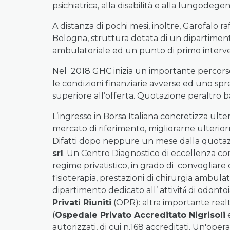
psichiatrica, alla disabilità e alla lungodegen
A distanza di pochi mesi, inoltre, Garofalo 
Bologna, struttura dotata di un dipartimento
ambulatoriale ed un punto di primo intervent
Nel 2018 GHC inizia un importante percors
le condizioni finanziarie avverse ed uno sp
superiore all’offerta. Quotazione peraltro 
L’ingresso in Borsa Italiana concretizza ult
mercato di riferimento, migliorarne ulterio
Difatti dopo neppure un mese dalla quotazion
srl
. Un Centro Diagnostico di eccellenza co
regime privatistico, in grado di convogliare c
fisioterapia, prestazioni di chirurgia ambula
dipartimento dedicato all’ attività̀ di odonto
Privati Riuniti
(OPR): altra importante realt
(
Ospedale Privato Accreditato Nigrisoli
autorizzati, di cui n.168 accreditati. Un'ope