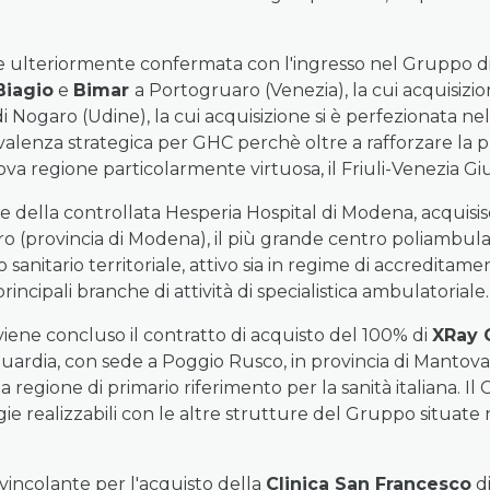
e ulteriormente confermata con l'ingresso nel Gruppo di 
Biagio
e
Bimar
a Portogruaro (Venezia), la cui acquisizio
di Nogaro (Udine), la cui acquisizione si è perfezionata ne
valenza strategica per GHC perchè oltre a rafforzare la
a regione particolarmente virtuosa, il Friuli-Venezia Giu
te della controllata Hesperia Hospital di Modena, acquisis
o (provincia di Modena), il più grande centro poliambulat
anitario territoriale, attivo sia in regime di accreditam
ncipali branche di attività di specialistica ambulatoriale.
iene concluso il contratto di acquisto del 100% di
XRay 
rdia, con sede a Poggio Rusco, in provincia di Mantova
 regione di primario riferimento per la sanità italiana. Il 
rgie realizzabili con le altre strutture del Gruppo situate
 vincolante per l'acquisto della
Clinica San Francesco
di