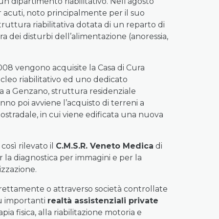
un dipartimento riabilitativo. Nell’agosto
 acuti, noto principalmente per il suo
truttura riabilitativa dotata di un reparto di
a dei disturbi dell’alimentazione (anoressia,
2008 vengono acquisite la Casa di Cura
ucleo riabilitativo ed uno dedicato
ita a Genzano, struttura residenziale
nno poi avviene l’acquisto di terreni a
tostradale, in cui viene edificata una nuova
osì rilevato il
C.M.S.R. Veneto Medica
di
r la diagnostica per immagini e per la
izzazione.
irettamente o attraverso società controllate
iù importanti
realtà assistenziali private
ia fisica, alla riabilitazione motoria e