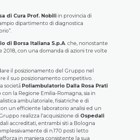
a di Cura Prof. Nobili
in provincia di
n ampio dipartimento di diagnostica
rio”.
 di Borsa Italiana S.p.A
. che, nonostante
re 2018, con una domanda di azioni tre volte
lidare il posizionamento del Gruppo nel
re il suo posizionamento competitivo.
 società̀
Poliambulatorio Dalla Rosa Prati
 con la Regione Emilia-Romagna, sia in
istica ambulatoriale, fisiatriche e di
con un efficiente laboratorio analisi ed un
l Gruppo realizza l'acquisizione di
Ospedali
li accreditati, entrambi siti a Bologna
complessivamente di n.170 posti letto
rafforza in maniera consistente la sua