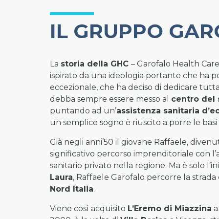
IL GRUPPO GAR
La
storia della GHC
– Garofalo Health Care
ispirato da una ideologia portante che ha po
eccezionale, che ha deciso di dedicare tutta 
debba sempre essere messo al
centro del
puntando ad un’
assistenza sanitaria d’e
un semplice sogno è riuscito a porre le bas
Già negli anni’50 il giovane Raffaele, divenu
significativo percorso imprenditoriale con l
sanitario privato nella regione. Ma è solo l’
Laura
, Raffaele Garofalo percorre la strada 
Nord Italia
.
Viene così acquisito
L’Eremo di Miazzina
a