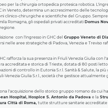
eo per la chirurgia ortopedica protesica robotica. L'ingr
 in Veneto, determina un accrescimento delle tecnologie 
ni clinico-chirurgiche e scientifiche del Gruppo. Sempre 
Emila Romagna, gli ospedali privati accreditati
Domus No
 regione.
sizione con l'ingresso in GHC del
Gruppo Veneto di Dia
i nelle aree strategiche di Padova, Venezia e Treviso ra
 rafforza la sua presenza in Friuli Venezia Giulia con l'
a accreditata e storica di Trieste, dotata di 80 posti letto
ioni di controllo in Eutonia S.r.l. Sanità & Salute, la più 
uli-Venezia Giulia S.r.l., società che gestisce attualmente g
a l'acquisizione dello storico gruppo romano da cui ha t
opean Hospital, Hospice S. Antonio da Padova
e la
Stru
ura Città di Roma,
tutte strutture sanitarie accreditat