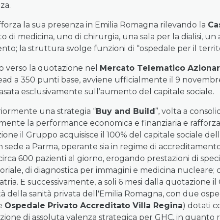
za.
rafforza la sua presenza in Emilia Romagna rilevando la
Cas
 di medicina, uno di chirurgia, una sala per la dialisi, u
o; la struttura svolge funzioni di “ospedale per il territo
o verso la quotazione nel
Mercato Telematico Azionario
read a 350 punti base, avviene ufficialmente il 9 novemb
basata esclusivamente sull’aumento del capitale sociale.
eriormente una strategia “
Buy and Build
”, volta a conso
rmente la performance economica e finanziaria e rafforza
e il Gruppo acquisisce il 100% del capitale sociale della
n sede a Parma, operante sia in regime di accreditamento
irca 600 pazienti al giorno, erogando prestazioni di special
toriale, di diagnostica per immagini e medicina nucleare; 
iatria. E successivamente, a soli 6 mesi dalla quotazione i
à della sanità privata dell'Emilia Romagna, con due ospeda
e
Ospedale Privato Accreditato Villa Regina
) dotati 
razione di assoluta valenza strategica per GHC, in quanto 