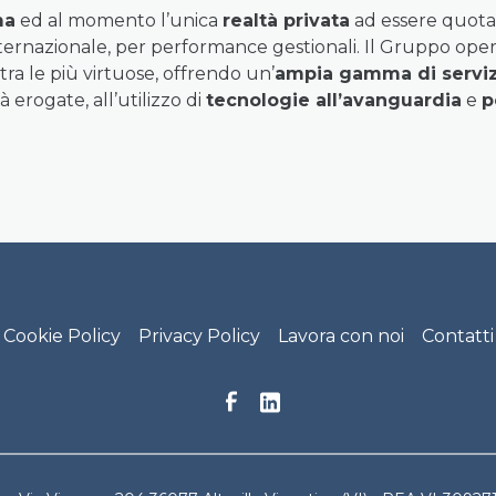
ma
ed al momento l’unica
realtà privata
ad essere quotata
 internazionale, per performance gestionali. Il Gruppo ope
tra le più virtuose, offrendo un’
ampia gamma di serviz
à erogate, all’utilizzo di
tecnologie all’avanguardia
e
p
 Menu
Cookie Policy
Privacy Policy
Lavora con noi
Contatti