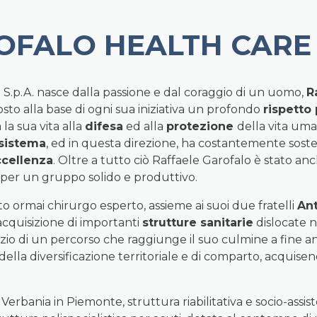
OFALO HEALTH CARE
 S.p.A. nasce dalla passione e dal coraggio di un uomo,
R
sto alla base di ogni sua iniziativa un profondo
rispetto
la sua vita alla
difesa
ed alla
protezione
della vita uma
 sistema
, ed in questa direzione, ha costantemente soste
ccellenza
. Oltre a tutto ciò Raffaele Garofalo è stato a
i per un gruppo solido e produttivo.
to ormai chirurgo esperto, assieme ai suoi due fratelli
Ant
’acquisizione di importanti
strutture sanitarie
dislocate 
inizio di un percorso che raggiunge il suo culmine a fine a
della diversificazione territoriale e di comparto, acquisen
 Verbania in Piemonte, struttura riabilitativa e socio-ass