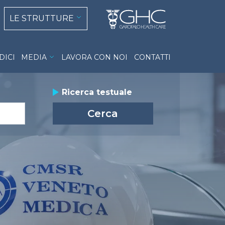
 navigation
LE STRUTTURE
DICI
MEDIA
LAVORA CON NOI
CONTATTI
group_actions
Ricerca testuale