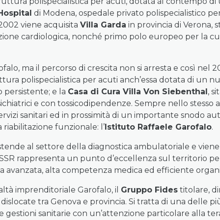
ruttura polispecialistica per acuti, dotata al contempo di 
Hospital
di Modena, ospedale privato polispecialistico per
2002 viene acquisita
Villa Garda
in provincia di Verona, s
itazione cardiologica, nonché primo polo europeo per la cur
lo, ma il percorso di crescita non si arresta e così nel 
uttura polispecialistica per acuti anch’essa dotata di un n
o persistente; e la
Casa di Cura Villa Von Siebenthal
, s
sichiatrici e con tossicodipendenze. Sempre nello stesso a
ervizi sanitari ed in prossimità di un importante snodo au
riabilitazione funzionale: l’
Istituto Raffaele Garofalo
.
stende al settore della diagnostica ambulatoriale e viene c
il SSR rappresenta un punto d’eccellenza sul territorio pe
gia avanzata, alta competenza medica ed efficiente organ
ltà imprenditoriale Garofalo, il
Gruppo Fides
titolare, d
dislocate tra Genova e provincia. Si tratta di una delle p
 gestioni sanitarie con un’attenzione particolare alla terap