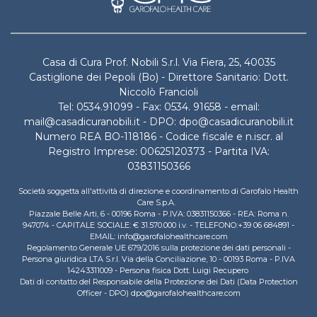
Casa di Cura Prof. Nobili S.r.l. Via Fiera, 25, 40035
Castiglione dei Pepoli (Bo) - Direttore Sanitario: Dott.
Niccolò Francioli
Tel: 0534.91099 - Fax: 0534. 91658 - email:
mail@casadicuranobili.it - DPO: dpo@casadicuranobili.it
Numero REA BO-118186 - Codice fiscale e n.iscr. al
Registro Imprese: 00625120373 - Partita IVA:
03831150366
Società soggetta all'attività di direzione e coordinamento di Garofalo Health
Care S.p.A.
Piazzale Belle Arti, 6 - 00196 Roma - P.IVA: 03831150366 - REA: Roma n.
947074 - CAPITALE SOCIALE: € 31.570.000 i.v. - TELEFONO:+39 06 684891 -
EMAIL: info@garofalohealthcare.com
Regolamento Generale UE 679/2016 sulla protezione dei dati personali -
Persona giuridica LTA S.r.l. Via della Conciliazione, 10 - 00193 Roma - P.IVA
14243311009 - Persona fisica Dott. Luigi Recupero
Dati di contatto del Responsabile della Protezione dei Dati (Data Protection
Officer - DPO) dpo@garofalohealthcare.com