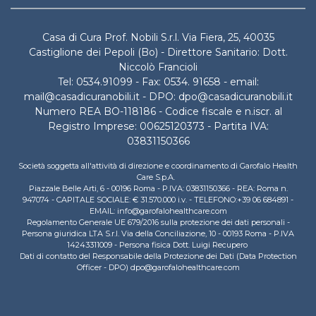
Casa di Cura Prof. Nobili S.r.l. Via Fiera, 25, 40035
Castiglione dei Pepoli (Bo) - Direttore Sanitario: Dott.
Niccolò Francioli
Tel: 0534.91099 - Fax: 0534. 91658 - email:
mail@casadicuranobili.it - DPO: dpo@casadicuranobili.it
Numero REA BO-118186 - Codice fiscale e n.iscr. al
Registro Imprese: 00625120373 - Partita IVA:
03831150366
Società soggetta all'attività di direzione e coordinamento di Garofalo Health
Care S.p.A.
Piazzale Belle Arti, 6 - 00196 Roma - P.IVA: 03831150366 - REA: Roma n.
947074 - CAPITALE SOCIALE: € 31.570.000 i.v. - TELEFONO:+39 06 684891 -
EMAIL: info@garofalohealthcare.com
Regolamento Generale UE 679/2016 sulla protezione dei dati personali -
Persona giuridica LTA S.r.l. Via della Conciliazione, 10 - 00193 Roma - P.IVA
14243311009 - Persona fisica Dott. Luigi Recupero
Dati di contatto del Responsabile della Protezione dei Dati (Data Protection
Officer - DPO) dpo@garofalohealthcare.com