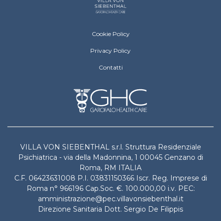
Villa Von Siebenthal Footer menu
Cookie Policy
Privacy Policy
Contatti
VILLA VON SIEBENTHAL s.r.l. Struttura Residenziale
Psichiatrica - via della Madonnina, 1 00045 Genzano di
Roma, RM ITALIA
C.F. 06423631008 P.I. 03831150366 Iscr. Reg. Imprese di
Roma n° 966196 Cap.Soc. €. 100.000,00 i.v. PEC:
amministrazione@pec.villavonsiebenthal.it
Direzione Sanitaria Dott. Sergio De Filippis