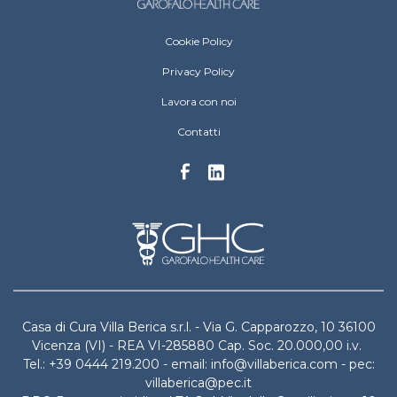
Villa Berica Footer menu
Cookie Policy
Privacy Policy
Lavora con noi
Contatti
Casa di Cura Villa Berica s.r.l. - Via G. Capparozzo, 10 36100
Vicenza (VI) - REA VI-285880 Cap. Soc. 20.000,00 i.v.
Tel.: +39 0444 219.200 - email: info@villaberica.com - pec:
villaberica@pec.it