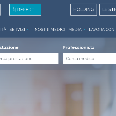
Centri Top naviga
HOLDING
LE S
REFERTI
nu
VITÀ
SERVIZI
I NOSTRI MEDICI
MEDIA
LAVORA CON 
stazione
Professionista