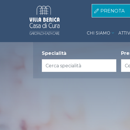
Salta al contenuto principale
PRENOTA
Villa Berica me
CHI SIAMO
ATTI
group1
Specialità
Pre