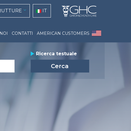
tion
Select your language
TRUTTURE
IT
NOI
CONTATTI
AMERICAN CUSTOMERS
group_actions
Ricerca testuale