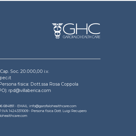
 Cap. Soc. 20.000,00 i.v.
pec.it
 Persona fisica: Dott.ssa Rosa Coppola
PO): rpd@villaberica.com
A.
9 06 684891 - EMAIL: info@garofalohealthcare.com
 P.IVA 14243311009 - Persona fisica Dott. Luigi Recupero
alohealthcare.com