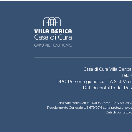
Villa Berica 
Casa di Cura Villa Beric
Tel.:
DPO Persona giuridica: LTA S.r.l. Via
Dati di contatto del Re
S
Piazzale Belle Arti, 6 - 00196 Roma - P.IVA: 03
Regolamento Generale UE 679/2016 sulla protezione dei d
Dati di contatto