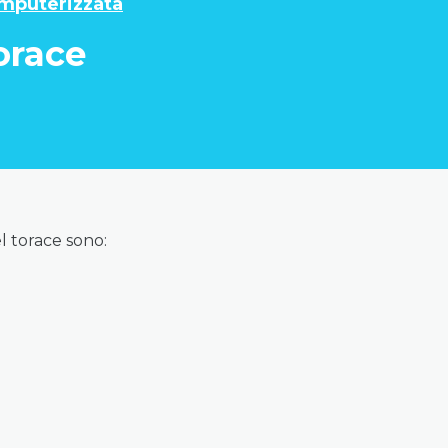
mputerizzata
orace
el torace sono: