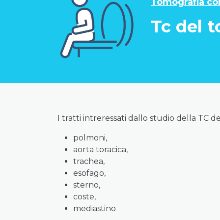
Tomografia co
Tc del t
I tratti intreressati dallo studio della TC d
polmoni,
aorta toracica,
trachea,
esofago,
sterno,
coste,
mediastino