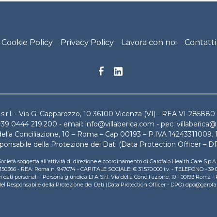
Footer menu
Cookie Policy
Privacy Policy
Lavora con noi
Contatti
a s.r.l. - Via G. Capparozzo, 10 36100 Vicenza (VI) - REA VI-285880
 +39 0444 219.200 - email: info@villaberica.com - pec: villaberica@
 della Conciliazione, 10 – Roma – Cap 00193 – P.IVA 14243311009.
sponsabile della Protezione dei Dati (Data Protection Officer – D
ocietà soggetta all'attività di direzione e coordinamento di Garofalo Health Care S.p.
831150366 - REA: Roma n. 947074 - CAPITALE SOCIALE: € 31.570.000 i.v. - TELEFONO:+3
ati personali - Persona giuridica LTA S.r.l. Via della Conciliazione, 10 - 00193 Roma -
 del Responsabile della Protezione dei Dati (Data Protection Officer - DPO) dpo@garof