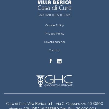
Villa Berica Footer menu
Cookie Policy
Privacy Policy
Lavora con noi
Contatti
Casa di Cura Villa Berica s.r.l. - Via G. Capparozzo, 10 36100
Vicenza (VI) - REA VI-285880 Cap. Soc. 20.000,00 i.v.