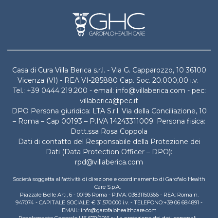
Casa di Cura Villa Berica s.r.l. - Via G. Capparozzo, 10 36100
Vicenza (VI) - REA VI-285880 Cap. Soc. 20.000,00 i.v.
Tel.: +39 0444 219.200 - email: info@villaberica.com - pec:
villaberica@pec.it
DPO Persona giuridica: LTA S.r.l. Via della Conciliazione, 10
– Roma – Cap 00193 – P.IVA 14243311009. Persona fisica:
Dott.ssa Rosa Coppola
Dati di contatto del Responsabile della Protezione dei
Dati (Data Protection Officer – DPO):
rpd@villaberica.com
Società soggetta all'attività di direzione e coordinamento di Garofalo Health
Care S.p.A.
Piazzale Belle Arti, 6 - 00196 Roma - P.IVA: 03831150366 - REA: Roma n.
947074 - CAPITALE SOCIALE: € 31.570.000 i.v. - TELEFONO:+39 06 684891 -
EMAIL: info@garofalohealthcare.com