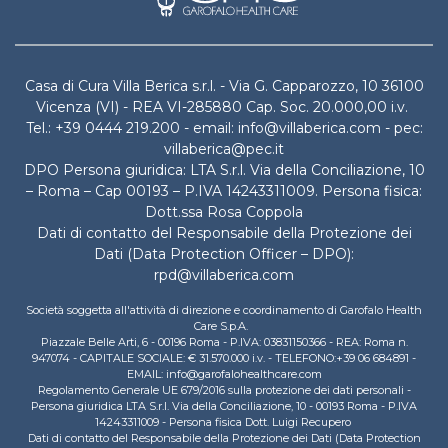
Casa di Cura Villa Berica s.r.l. - Via G. Capparozzo, 10 36100
Vicenza (VI) - REA VI-285880 Cap. Soc. 20.000,00 i.v.
Tel.: +39 0444 219.200 - email: info@villaberica.com - pec:
villaberica@pec.it
DPO Persona giuridica: LTA S.r.l. Via della Conciliazione, 10
– Roma – Cap 00193 – P.IVA 14243311009. Persona fisica:
Dott.ssa Rosa Coppola
Dati di contatto del Responsabile della Protezione dei
Dati (Data Protection Officer – DPO):
rpd@villaberica.com
Società soggetta all'attività di direzione e coordinamento di Garofalo Health
Care S.p.A.
Piazzale Belle Arti, 6 - 00196 Roma - P.IVA: 03831150366 - REA: Roma n.
947074 - CAPITALE SOCIALE: € 31.570.000 i.v. - TELEFONO:+39 06 684891 -
EMAIL: info@garofalohealthcare.com
Regolamento Generale UE 679/2016 sulla protezione dei dati personali -
Persona giuridica LTA S.r.l. Via della Conciliazione, 10 - 00193 Roma - P.IVA
14243311009 - Persona fisica Dott. Luigi Recupero
Dati di contatto del Responsabile della Protezione dei Dati (Data Protection