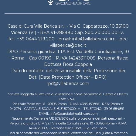
Casa di Cura Villa Berica s.r.l. - Via G. Capparozzo, 10 36100
Vicenza (VI) - REA VI-285880 Cap. Soc. 20.000,00 i.v.
Tel.: +39 0444 219.200 - email: info@villaberica.com - pec:
villaberica@pec.it
DPO Persona giuridica: LTA S.r.l. Via della Conciliazione, 10
– Roma – Cap 00193 – P.IVA 14243311009. Persona fisica:
Dott.ssa Rosa Coppola
Dati di contatto del Responsabile della Protezione dei
Dati (Data Protection Officer – DPO):
rpd@villaberica.com
Società soggetta all'attività di direzione e coordinamento di Garofalo Health
Care S.p.A.
Piazzale Belle Arti, 6 - 00196 Roma - P.IVA: 03831150366 - REA: Roma n.
947074 - CAPITALE SOCIALE: € 31.570.000 i.v. - TELEFONO:+39 06 684891 -
EMAIL: info@garofalohealthcare.com
Regolamento Generale UE 679/2016 sulla protezione dei dati personali -
Persona giuridica LTA S.r.l. Via della Conciliazione, 10 - 00193 Roma - P.IVA
14243311009 - Persona fisica Dott. Luigi Recupero
Dati di contatto del Responsabile della Protezione dei Dati (Data Protection