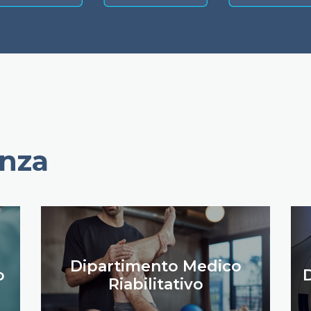
enza
Dipartimento Medico
o
D
Riabilitativo