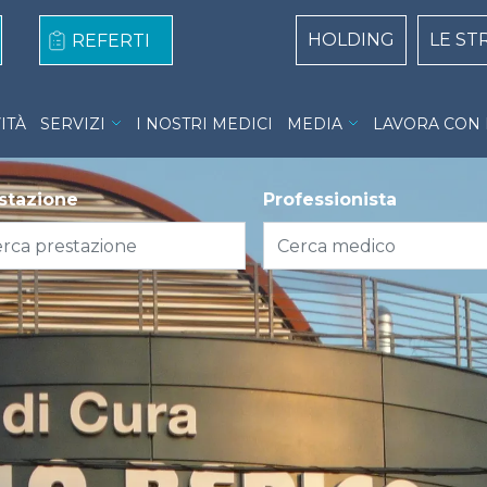
loper console for more details.
Centri Top naviga
HOLDING
LE ST
REFERTI
nu
VITÀ
SERVIZI
I NOSTRI MEDICI
MEDIA
LAVORA CON 
stazione
Professionista