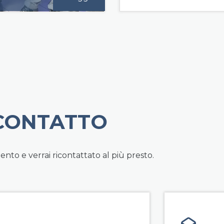
 CONTATTO
to e verrai ricontattato al più presto.
field g