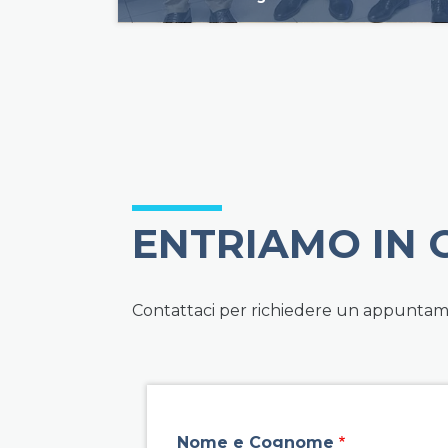
ENTRIAMO IN
Contattaci per richiedere un appuntamen
field group left
Nome e Cognome