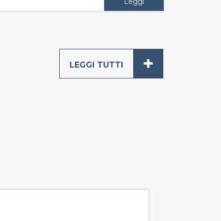
Leggi
+
LEGGI TUTTI
roup right