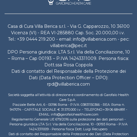
Casa di Cura Villa Berica s.r.l. - Via G. Capparozzo, 10 36100
Vicenza (VI) - REA VI-285880 Cap. Soc. 20.000,00 i.v.
Tel.: +39 0444 219.200 - email: info@villaberica.com - pec:
villaberica@pec.it
DPO Persona giuridica: LTA S.r.l. Via della Conciliazione, 10
– Roma – Cap 00193 – P.IVA 14243311009. Persona fisica:
Dott.ssa Rosa Coppola
Dati di contatto del Responsabile della Protezione dei
Dati (Data Protection Officer – DPO):
rpd@villaberica.com
Società soggetta all'attività di direzione e coordinamento di Garofalo Health
Care S.p.A.
Piazzale Belle Arti, 6 - 00196 Roma - P.IVA: 03831150366 - REA: Roma n.
947074 - CAPITALE SOCIALE: € 31.570.000 i.v. - TELEFONO:+39 06 684891 -
EMAIL: info@garofalohealthcare.com
Regolamento Generale UE 679/2016 sulla protezione dei dati personali -
Persona giuridica LTA S.r.l. Via della Conciliazione, 10 - 00193 Roma - P.IVA
14243311009 - Persona fisica Dott. Luigi Recupero
Dati di contatto del Responsabile della Protezione dei Dati (Data Protection